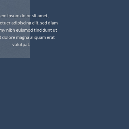
rem ipsum dolor sit amet,
etuer adipiscing elit, sed diam
y nibh euismod tincidunt ut
t dolore magna aliquam erat
volutpat.