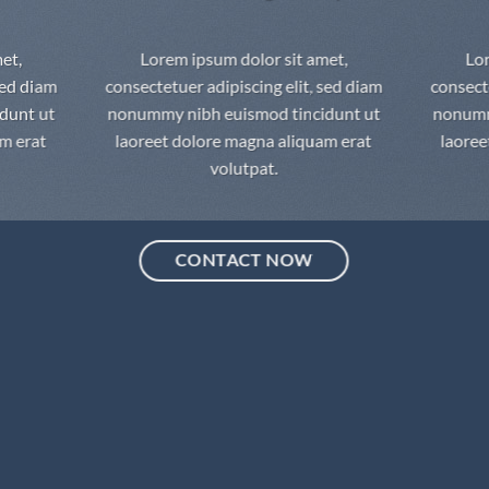
et,
Lorem ipsum dolor sit amet,
Lo
sed diam
consectetuer adipiscing elit, sed diam
consect
dunt ut
nonummy nibh euismod tincidunt ut
nonumm
am erat
laoreet dolore magna aliquam erat
laoree
volutpat.
CONTACT NOW