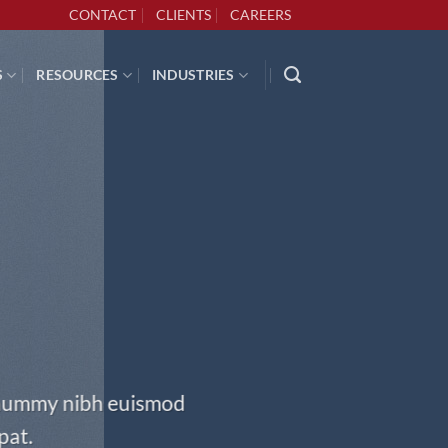
CONTACT
CLIENTS
CAREERS
S
RESOURCES
INDUSTRIES
nonummy nibh euismod
pat.