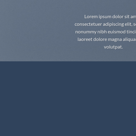
Lorem ipsum dolor sit am
consectetuer adipiscing elit, 
nonummy nibh euismod tinci
laoreet dolore magna aliqu
volutpat.